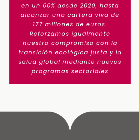
en un 60% desde 2020, hasta
alcanzar una cartera viva de
177 millones de euros.
Reforzamos igualmente
nuestro compromiso con la
transición ecológica justa y la
salud global mediante nuevos
programas sectoriales